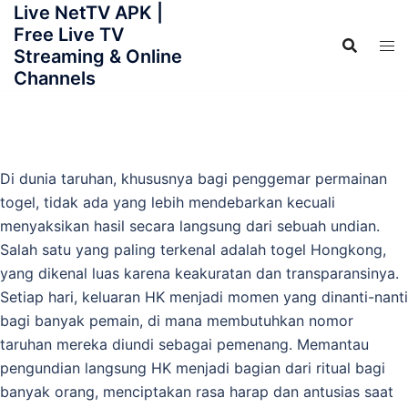
Live NetTV APK |
Skip
Free Live TV
to
Streaming & Online
content
Channels
Di dunia taruhan, khususnya bagi penggemar permainan
togel, tidak ada yang lebih mendebarkan kecuali
menyaksikan hasil secara langsung dari sebuah undian.
Salah satu yang paling terkenal adalah togel Hongkong,
yang dikenal luas karena keakuratan dan transparansinya.
Setiap hari, keluaran HK menjadi momen yang dinanti-nanti
bagi banyak pemain, di mana membutuhkan nomor
taruhan mereka diundi sebagai pemenang. Memantau
pengundian langsung HK menjadi bagian dari ritual bagi
banyak orang, menciptakan rasa harap dan antusias saat