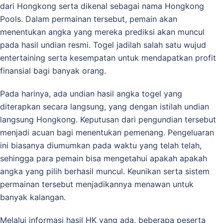
dari Hongkong serta dikenal sebagai nama Hongkong
Pools. Dalam permainan tersebut, pemain akan
menentukan angka yang mereka prediksi akan muncul
pada hasil undian resmi. Togel jadilah salah satu wujud
entertaining serta kesempatan untuk mendapatkan profit
finansial bagi banyak orang.
Pada harinya, ada undian hasil angka togel yang
diterapkan secara langsung, yang dengan istilah undian
langsung Hongkong. Keputusan dari pengundian tersebut
menjadi acuan bagi menentukan pemenang. Pengeluaran
ini biasanya diumumkan pada waktu yang telah telah,
sehingga para pemain bisa mengetahui apakah apakah
angka yang pilih berhasil muncul. Keunikan serta sistem
permainan tersebut menjadikannya menawan untuk
banyak kalangan.
Melalui informasi hasil HK yang ada, beberapa peserta