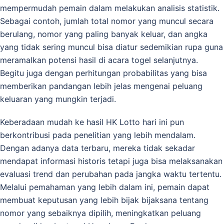
mempermudah pemain dalam melakukan analisis statistik.
Sebagai contoh, jumlah total nomor yang muncul secara
berulang, nomor yang paling banyak keluar, dan angka
yang tidak sering muncul bisa diatur sedemikian rupa guna
meramalkan potensi hasil di acara togel selanjutnya.
Begitu juga dengan perhitungan probabilitas yang bisa
memberikan pandangan lebih jelas mengenai peluang
keluaran yang mungkin terjadi.
Keberadaan mudah ke hasil HK Lotto hari ini pun
berkontribusi pada penelitian yang lebih mendalam.
Dengan adanya data terbaru, mereka tidak sekadar
mendapat informasi historis tetapi juga bisa melaksanakan
evaluasi trend dan perubahan pada jangka waktu tertentu.
Melalui pemahaman yang lebih dalam ini, pemain dapat
membuat keputusan yang lebih bijak bijaksana tentang
nomor yang sebaiknya dipilih, meningkatkan peluang