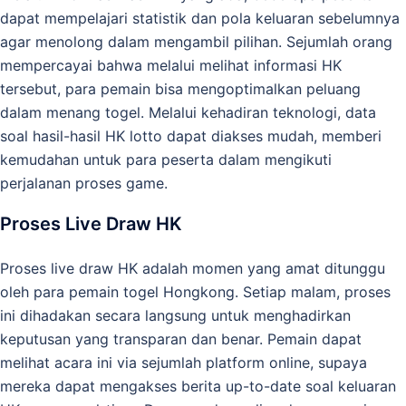
dapat mempelajari statistik dan pola keluaran sebelumnya
agar menolong dalam mengambil pilihan. Sejumlah orang
mempercayai bahwa melalui melihat informasi HK
tersebut, para pemain bisa mengoptimalkan peluang
dalam menang togel. Melalui kehadiran teknologi, data
soal hasil-hasil HK lotto dapat diakses mudah, memberi
kemudahan untuk para peserta dalam mengikuti
perjalanan proses game.
Proses Live Draw HK
Proses live draw HK adalah momen yang amat ditunggu
oleh para pemain togel Hongkong. Setiap malam, proses
ini dihadakan secara langsung untuk menghadirkan
keputusan yang transparan dan benar. Pemain dapat
melihat acara ini via sejumlah platform online, supaya
mereka dapat mengakses berita up-to-date soal keluaran