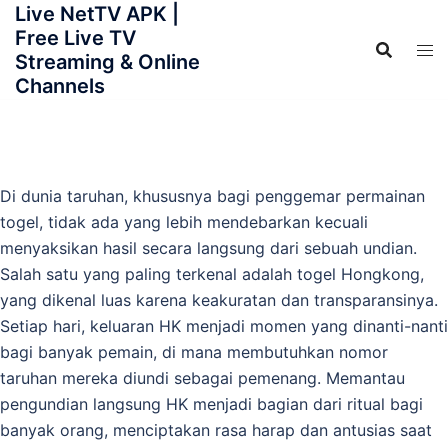
Live NetTV APK |
Skip
Free Live TV
to
Streaming & Online
content
Channels
Di dunia taruhan, khususnya bagi penggemar permainan
togel, tidak ada yang lebih mendebarkan kecuali
menyaksikan hasil secara langsung dari sebuah undian.
Salah satu yang paling terkenal adalah togel Hongkong,
yang dikenal luas karena keakuratan dan transparansinya.
Setiap hari, keluaran HK menjadi momen yang dinanti-nanti
bagi banyak pemain, di mana membutuhkan nomor
taruhan mereka diundi sebagai pemenang. Memantau
pengundian langsung HK menjadi bagian dari ritual bagi
banyak orang, menciptakan rasa harap dan antusias saat