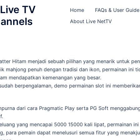
 Live TV
Home
FAQs & User Guide
hannels
About Live NetTV
atter Hitam menjadi sebuah pilihan yang menarik untuk pe
 mahjong penuh dengan tradisi dan ikon, permainan ini 
alam mendapatkan kemenangan yang besar.
sudah berpengalaman, demo permainan slot ini memberikan
purna dari cara Pragmatic Play serta PG Soft menggabungk
f.
n peluang yang mencapai 5000 15000 kali lipat, permainan 
para pemain dapat menelusuri semua fitur yang menakjub