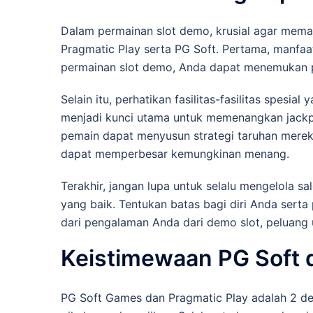
Dalam permainan slot demo, krusial agar mema
Pragmatic Play serta PG Soft. Pertama, manfaat
permainan slot demo, Anda dapat menemukan 
Selain itu, perhatikan fasilitas-fasilitas spesi
menjadi kunci utama untuk memenangkan jack
pemain dapat menyusun strategi taruhan mereka
dapat memperbesar kemungkinan menang.
Terakhir, jangan lupa untuk selalu mengelola s
yang baik. Tentukan batas bagi diri Anda serta
dari pengalaman Anda dari demo slot, peluan
Keistimewaan PG Soft 
PG Soft Games dan Pragmatic Play adalah 2 dev