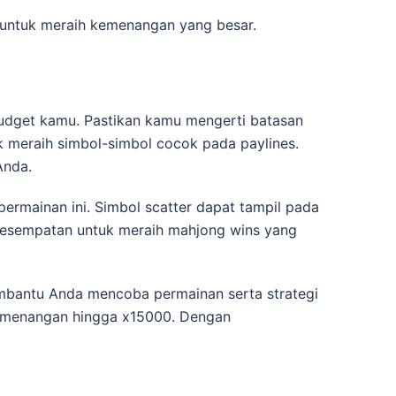
ci untuk meraih kemenangan yang besar.
udget kamu. Pastikan kamu mengerti batasan
k meraih simbol-simbol cocok pada paylines.
Anda.
ermainan ini. Simbol scatter dapat tampil pada
ri kesempatan untuk meraih mahjong wins yang
embantu Anda mencoba permainan serta strategi
n kemenangan hingga x15000. Dengan