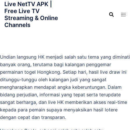
Live NetTV APK |
Skip
Free Live TV
to
Streaming & Online
content
Channels
Undian langsung HK menjadi salah satu tema yang diminati
banyak orang, terutama bagi kalangan penggemar
permainan togel Hongkong. Setiap hari, hasil live draw ini
ditunggu-tunggu oleh kalangan judi yang sangat
mengharapkan mendapat angka keberuntungan. Dalam
bidang perjudian, informasi yang tepat serta terupdate
sangat berharga, dan live HK memberikan akses real-time
kepada para pemain supaya menyaksikan hasil lotere
dengan cepat dan transparan.