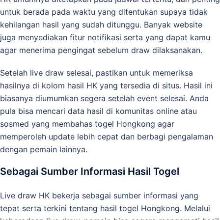
untuk berada pada waktu yang ditentukan supaya tidak
kehilangan hasil yang sudah ditunggu. Banyak website
juga menyediakan fitur notifikasi serta yang dapat kamu
agar menerima pengingat sebelum draw dilaksanakan.
Setelah live draw selesai, pastikan untuk memeriksa
hasilnya di kolom hasil HK yang tersedia di situs. Hasil ini
biasanya diumumkan segera setelah event selesai. Anda
pula bisa mencari data hasil di komunitas online atau
sosmed yang membahas togel Hongkong agar
memperoleh update lebih cepat dan berbagi pengalaman
dengan pemain lainnya.
Sebagai Sumber Informasi Hasil Togel
Live draw HK bekerja sebagai sumber informasi yang
tepat serta terkini tentang hasil togel Hongkong. Melalui