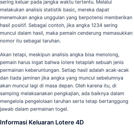
sering keluar pada jangka waktu tertentu. Melalui
melakukan analisis statistik basic, mereka dapat
menemukan angka unggulan yang berpotensi memberikan
hasil positif. Sebagai contoh, jika angka 1234 sering
muncul dalam hasil, maka pemain cenderung memasukkan
nomor itu sebagai taruhan.
Akan tetapi, meskipun analisis angka bisa menolong,
pemain harus ingat bahwa lotere tetaplah sebuah jenis
permainan keberuntungan. Setiap hasil adalah acak-acak
dan tiada jaminan jika angka yang muncul sebelumnya
akan muncul lagi di masa depan. Oleh karena itu, di
samping melaksanakan pengkajian, ada baiknya dalam
mengelola pengelolaan taruhan serta tetap bertanggung
jawab dalam permainan togel.
Informasi Keluaran Lotere 4D