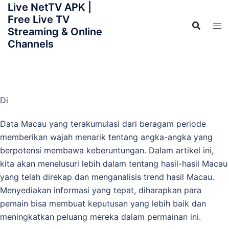
Live NetTV APK |
Skip
Free Live TV
to
Streaming & Online
content
Channels
Di
Data Macau yang terakumulasi dari beragam periode
memberikan wajah menarik tentang angka-angka yang
berpotensi membawa keberuntungan. Dalam artikel ini,
kita akan menelusuri lebih dalam tentang hasil-hasil Macau
yang telah direkap dan menganalisis trend hasil Macau.
Menyediakan informasi yang tepat, diharapkan para
pemain bisa membuat keputusan yang lebih baik dan
meningkatkan peluang mereka dalam permainan ini.