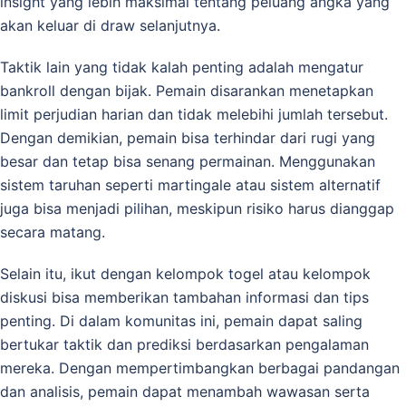
insight yang lebih maksimal tentang peluang angka yang
akan keluar di draw selanjutnya.
Taktik lain yang tidak kalah penting adalah mengatur
bankroll dengan bijak. Pemain disarankan menetapkan
limit perjudian harian dan tidak melebihi jumlah tersebut.
Dengan demikian, pemain bisa terhindar dari rugi yang
besar dan tetap bisa senang permainan. Menggunakan
sistem taruhan seperti martingale atau sistem alternatif
juga bisa menjadi pilihan, meskipun risiko harus dianggap
secara matang.
Selain itu, ikut dengan kelompok togel atau kelompok
diskusi bisa memberikan tambahan informasi dan tips
penting. Di dalam komunitas ini, pemain dapat saling
bertukar taktik dan prediksi berdasarkan pengalaman
mereka. Dengan mempertimbangkan berbagai pandangan
dan analisis, pemain dapat menambah wawasan serta