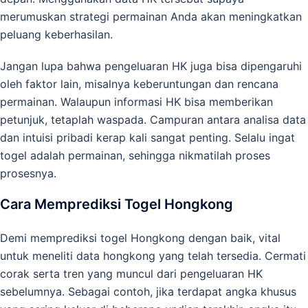
merumuskan strategi permainan Anda akan meningkatkan
peluang keberhasilan.
Jangan lupa bahwa pengeluaran HK juga bisa dipengaruhi
oleh faktor lain, misalnya keberuntungan dan rencana
permainan. Walaupun informasi HK bisa memberikan
petunjuk, tetaplah waspada. Campuran antara analisa data
dan intuisi pribadi kerap kali sangat penting. Selalu ingat
togel adalah permainan, sehingga nikmatilah proses
prosesnya.
Cara Memprediksi Togel Hongkong
Demi memprediksi togel Hongkong dengan baik, vital
untuk meneliti data hongkong yang telah tersedia. Cermati
corak serta tren yang muncul dari pengeluaran HK
sebelumnya. Sebagai contoh, jika terdapat angka khusus