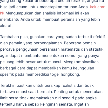
yang sering keluar di beberapa undian terakhir, angka itu
bisa jadi acuan untuk menetapkan taruhan Anda.
keluaran
hk
Mengumpulkan dan analisis informasi ini akan
membantu Anda untuk membuat peramalan yang lebih
akurat.
Tambahan pula, gunakan cara yang sudah terbukti efektif
oleh pemain yang berpengalaman. Beberapa pemain
percaya penggunaan persamaan matematis dan statistik
agar dapat membantu menentukan nomor yang punya
peluang lebih besar untuk muncul. Mengkombinasikan
berbagai cara dapat memberikan kamu keunggulan
spesifik pada memprediksi togel hongkong.
Terakhir, pastikan untuk bersikap realistis dan tidak
terbawa emosi saat bermain. Penting untuk menentukan
limit serta tidak memaksakan diri sendiri pada angka
tertentu hanya sebab keinginan semata. Ingatlah