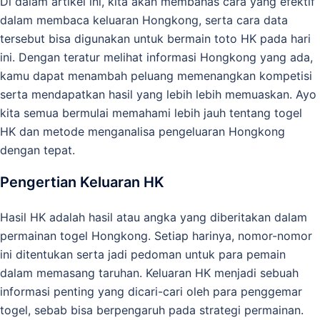
Di dalam artikel ini, kita akan membahas cara yang efektif
dalam membaca keluaran Hongkong, serta cara data
tersebut bisa digunakan untuk bermain toto HK pada hari
ini. Dengan teratur melihat informasi Hongkong yang ada,
kamu dapat menambah peluang memenangkan kompetisi
serta mendapatkan hasil yang lebih lebih memuaskan. Ayo
kita semua bermulai memahami lebih jauh tentang togel
HK dan metode menganalisa pengeluaran Hongkong
dengan tepat.
Pengertian Keluaran HK
Hasil HK adalah hasil atau angka yang diberitakan dalam
permainan togel Hongkong. Setiap harinya, nomor-nomor
ini ditentukan serta jadi pedoman untuk para pemain
dalam memasang taruhan. Keluaran HK menjadi sebuah
informasi penting yang dicari-cari oleh para penggemar
togel, sebab bisa berpengaruh pada strategi permainan.