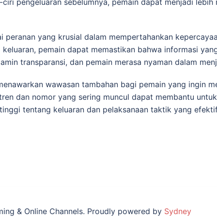
ciri pengeluaran sebelumnya, pemain dapat menjadi lebi
ai peranan yang krusial dalam mempertahankan kepercaya
keluaran, pemain dapat memastikan bahwa informasi yang
amin transparansi, dan pemain merasa nyaman dalam menj
at menawarkan wawasan tambahan bagi pemain yang ingin 
 tren dan nomor yang sering muncul dapat membantu untuk
ggi tentang keluaran dan pelaksanaan taktik yang efektif
ming & Online Channels. Proudly powered by
Sydney