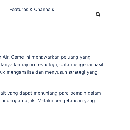
Features & Channels
h Air. Game ini menawarkan peluang yang
anya kemajuan teknologi, data mengenai hasil
tuk menganalisa dan menyusun strategi yang
terkait yang dapat menunjang para pemain dalam
ni dengan bijak. Melalui pengetahuan yang