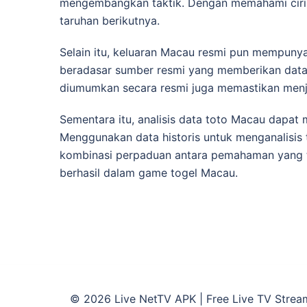
mengembangkan taktik. Dengan memahami ciri-
taruhan berikutnya.
Selain itu, keluaran Macau resmi pun mempuny
beradasar sumber resmi yang memberikan data 
diumumkan secara resmi juga memastikan menj
Sementara itu, analisis data toto Macau dap
Menggunakan data historis untuk menganalisis
kombinasi perpaduan antara pemahaman yang tin
berhasil dalam game togel Macau.
© 2026 Live NetTV APK | Free Live TV Strea