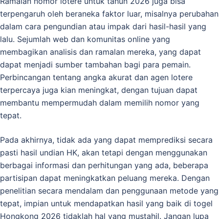
Ramalan nomor lotere untuk tahun 2026 juga bisa
terpengaruh oleh beraneka faktor luar, misalnya perubahan
dalam cara pengundian atau impak dari hasil-hasil yang
lalu. Sejumlah web dan komunitas online yang
membagikan analisis dan ramalan mereka, yang dapat
dapat menjadi sumber tambahan bagi para pemain.
Perbincangan tentang angka akurat dan agen lotere
terpercaya juga kian meningkat, dengan tujuan dapat
membantu mempermudah dalam memilih nomor yang
tepat.
Pada akhirnya, tidak ada yang dapat memprediksi secara
pasti hasil undian HK, akan tetapi dengan menggunakan
berbagai informasi dan perhitungan yang ada, beberapa
partisipan dapat meningkatkan peluang mereka. Dengan
penelitian secara mendalam dan penggunaan metode yang
tepat, impian untuk mendapatkan hasil yang baik di togel
Hongkong 2026 tidaklah hal yang mustahil. Jangan lupa