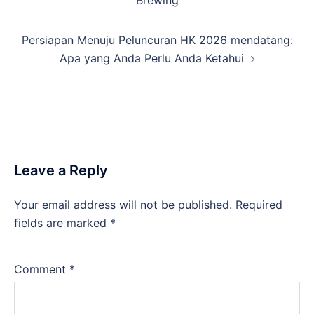
Brewing
Persiapan Menuju Peluncuran HK 2026 mendatang:
Apa yang Anda Perlu Anda Ketahui
Leave a Reply
Your email address will not be published.
Required
fields are marked
*
Comment
*