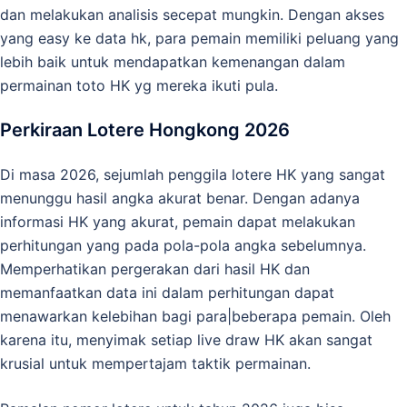
dan melakukan analisis secepat mungkin. Dengan akses
yang easy ke data hk, para pemain memiliki peluang yang
lebih baik untuk mendapatkan kemenangan dalam
permainan toto HK yg mereka ikuti pula.
Perkiraan Lotere Hongkong 2026
Di masa 2026, sejumlah penggila lotere HK yang sangat
menunggu hasil angka akurat benar. Dengan adanya
informasi HK yang akurat, pemain dapat melakukan
perhitungan yang pada pola-pola angka sebelumnya.
Memperhatikan pergerakan dari hasil HK dan
memanfaatkan data ini dalam perhitungan dapat
menawarkan kelebihan bagi para|beberapa pemain. Oleh
karena itu, menyimak setiap live draw HK akan sangat
krusial untuk mempertajam taktik permainan.