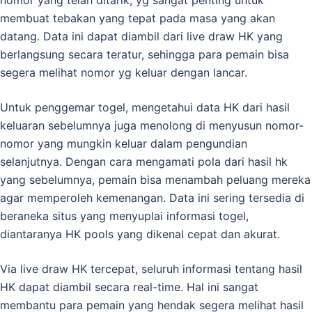
nomor yang telah ditarik, yg sangat penting untuk
membuat tebakan yang tepat pada masa yang akan
datang. Data ini dapat diambil dari live draw HK yang
berlangsung secara teratur, sehingga para pemain bisa
segera melihat nomor yg keluar dengan lancar.
Untuk penggemar togel, mengetahui data HK dari hasil
keluaran sebelumnya juga menolong di menyusun nomor-
nomor yang mungkin keluar dalam pengundian
selanjutnya. Dengan cara mengamati pola dari hasil hk
yang sebelumnya, pemain bisa menambah peluang mereka
agar memperoleh kemenangan. Data ini sering tersedia di
beraneka situs yang menyuplai informasi togel,
diantaranya HK pools yang dikenal cepat dan akurat.
Via live draw HK tercepat, seluruh informasi tentang hasil
HK dapat diambil secara real-time. Hal ini sangat
membantu para pemain yang hendak segera melihat hasil