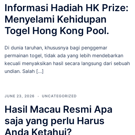
Informasi Hadiah HK Prize:
Menyelami Kehidupan
Togel Hong Kong Pool.
Di dunia taruhan, khususnya bagi penggemar
permainan togel, tidak ada yang lebih mendebarkan
kecuali menyaksikan hasil secara langsung dari sebuah
undian. Salah […]
JUNE 23, 2026
UNCATEGORIZED
Hasil Macau Resmi Apa
saja yang perlu Harus
Anda Ketahui?