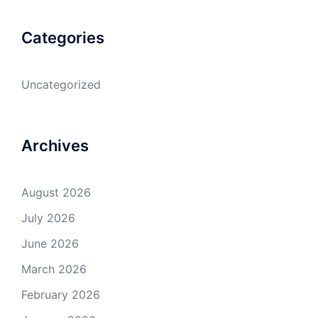
Categories
Uncategorized
Archives
August 2026
July 2026
June 2026
March 2026
February 2026