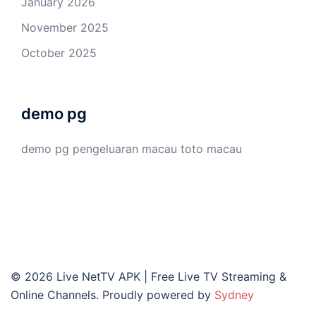
January 2026
November 2025
October 2025
demo pg
demo pg
pengeluaran macau
toto macau
© 2026 Live NetTV APK | Free Live TV Streaming &
Online Channels. Proudly powered by
Sydney