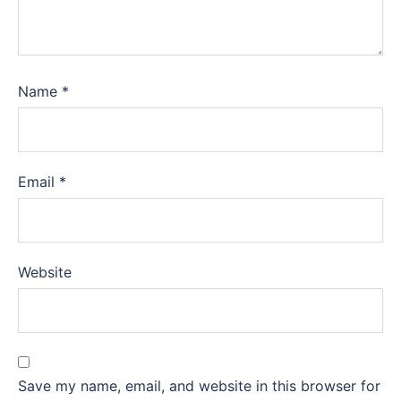
Name
*
Email
*
Website
Save my name, email, and website in this browser for