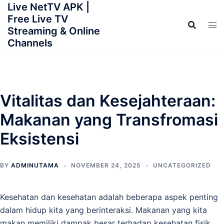
Live NetTV APK |
Skip
Free Live TV
to
Streaming & Online
content
Channels
Vitalitas dan Kesejahteraan:
Makanan yang Transfromasi
Eksistensi
BY
ADMINUTAMA
NOVEMBER 24, 2025
UNCATEGORIZED
Kesehatan dan kesehatan adalah beberapa aspek penting
dalam hidup kita yang berinteraksi. Makanan yang kita
makan memiliki dampak besar terhadap kesehatan fisik