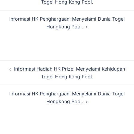
Togel Hong Kong Pool.
Informasi HK Penghargaan: Menyelami Dunia Togel
Hongkong Pool.
Post
Informasi Hadiah HK Prize: Menyelami Kehidupan
navigation
Togel Hong Kong Pool.
Informasi HK Penghargaan: Menyelami Dunia Togel
Hongkong Pool.