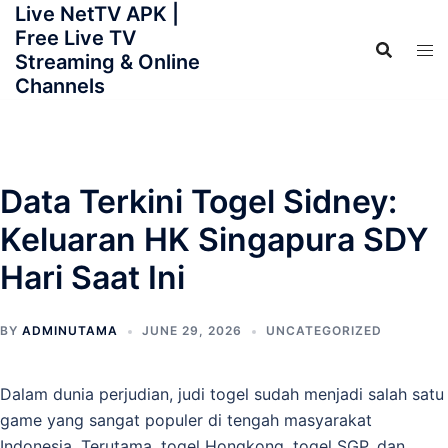
Live NetTV APK |
Skip
Free Live TV
to
Streaming & Online
content
Channels
Data Terkini Togel Sidney:
Keluaran HK Singapura SDY
Hari Saat Ini
BY
ADMINUTAMA
JUNE 29, 2026
UNCATEGORIZED
Dalam dunia perjudian, judi togel sudah menjadi salah satu
game yang sangat populer di tengah masyarakat
Indonesia. Terutama, togel Hongkong, togel SGP, dan