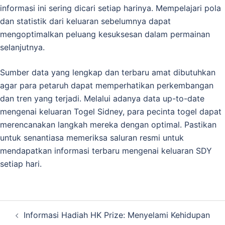
informasi ini sering dicari setiap harinya. Mempelajari pola
dan statistik dari keluaran sebelumnya dapat
mengoptimalkan peluang kesuksesan dalam permainan
selanjutnya.
Sumber data yang lengkap dan terbaru amat dibutuhkan
agar para petaruh dapat memperhatikan perkembangan
dan tren yang terjadi. Melalui adanya data up-to-date
mengenai keluaran Togel Sidney, para pecinta togel dapat
merencanakan langkah mereka dengan optimal. Pastikan
untuk senantiasa memeriksa saluran resmi untuk
mendapatkan informasi terbaru mengenai keluaran SDY
setiap hari.
Post
Informasi Hadiah HK Prize: Menyelami Kehidupan
navigation