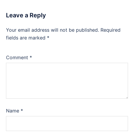
Leave a Reply
Your email address will not be published.
Required
fields are marked
*
Comment
*
Name
*