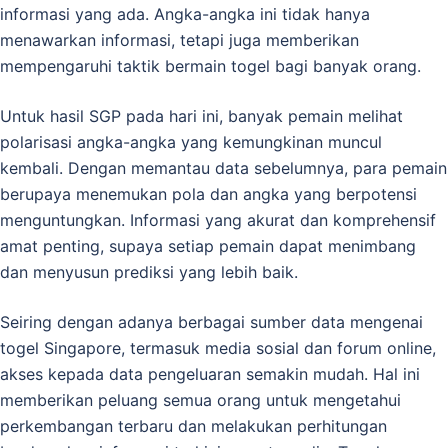
informasi yang ada. Angka-angka ini tidak hanya
menawarkan informasi, tetapi juga memberikan
mempengaruhi taktik bermain togel bagi banyak orang.
Untuk hasil SGP pada hari ini, banyak pemain melihat
polarisasi angka-angka yang kemungkinan muncul
kembali. Dengan memantau data sebelumnya, para pemain
berupaya menemukan pola dan angka yang berpotensi
menguntungkan. Informasi yang akurat dan komprehensif
amat penting, supaya setiap pemain dapat menimbang
dan menyusun prediksi yang lebih baik.
Seiring dengan adanya berbagai sumber data mengenai
togel Singapore, termasuk media sosial dan forum online,
akses kepada data pengeluaran semakin mudah. Hal ini
memberikan peluang semua orang untuk mengetahui
perkembangan terbaru dan melakukan perhitungan