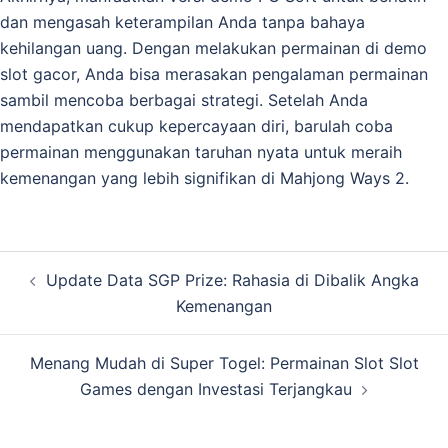
dan mengasah keterampilan Anda tanpa bahaya
kehilangan uang. Dengan melakukan permainan di demo
slot gacor, Anda bisa merasakan pengalaman permainan
sambil mencoba berbagai strategi. Setelah Anda
mendapatkan cukup kepercayaan diri, barulah coba
permainan menggunakan taruhan nyata untuk meraih
kemenangan yang lebih signifikan di Mahjong Ways 2.
Post
Update Data SGP Prize: Rahasia di Dibalik Angka
navigation
Kemenangan
Menang Mudah di Super Togel: Permainan Slot Slot
Games dengan Investasi Terjangkau