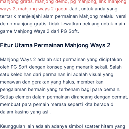
mahjong gratis, mahjong demo, pg mahjong, link mahjong
ways 2, mahjong ways 2 gacor
Jadi, untuk anda yang
tertarik menjelajahi alam permainan Mahjong melalui versi
demo mahjong gratis, tidak lewatkan peluang untuk main
game Mahjong Ways 2 dari PG Soft.
Fitur Utama Permainan Mahjong Ways 2
Mahjong Ways 2 adalah slot permainan yang diciptakan
oleh PG Soft dengan konsep yang menarik sekali. Salah
satu kelebihan dari permainan ini adalah visual yang
menawan dan gerakan yang halus, memberikan
pengalaman bermain yang terbenam bagi para pemain.
Setiap elemen dalam permainan dirancang dengan cermat,
membuat para pemain merasa seperti kita berada di
dalam kasino yang asli.
Keunggulan lain adalah adanya simbol scatter hitam yang