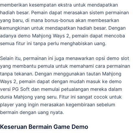
memberikan kesempatan ekstra untuk mendapatkan
hadiah besar. Pemain dapat merasakan sistem permainan
yang baru, di mana bonus-bonus akan membesarkan
kemungkinan untuk mendapatkan hadiah besar. Dengan
adanya demo Mahjong Ways 2, pemain dapat mencoba
semua fitur ini tanpa perlu menghabiskan uang.
Selain itu, permainan ini juga menawarkan opsi demo slot
yang membantu pemula untuk memahami cara permainan
tanpa tekanan. Dengan menggunakan tautan Mahjong
Ways 2, pemain dapat dengan mudah masuk ke demo
versi PG Soft dan memulai petualangan mereka dalam
dunia Mahjong yang seru. Fitur ini sangat cocok untuk
player yang ingin merasakan kegembiraan sebelum
bermain dengan uang nyata.
Keseruan Bermain Game Demo