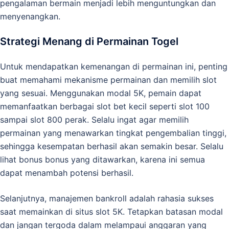
pengalaman bermain menjadi lebih menguntungkan dan
menyenangkan.
Strategi Menang di Permainan Togel
Untuk mendapatkan kemenangan di permainan ini, penting
buat memahami mekanisme permainan dan memilih slot
yang sesuai. Menggunakan modal 5K, pemain dapat
memanfaatkan berbagai slot bet kecil seperti slot 100
sampai slot 800 perak. Selalu ingat agar memilih
permainan yang menawarkan tingkat pengembalian tinggi,
sehingga kesempatan berhasil akan semakin besar. Selalu
lihat bonus bonus yang ditawarkan, karena ini semua
dapat menambah potensi berhasil.
Selanjutnya, manajemen bankroll adalah rahasia sukses
saat memainkan di situs slot 5K. Tetapkan batasan modal
dan jangan tergoda dalam melampaui anggaran yang