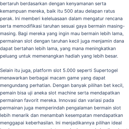
bertaruh berdasarkan dengan kenyamanan serta
kemampuan mereka, baik itu 500 atau delapan ratus
perak. Ini memberi keleluasaan dalam mengatur rencana
serta memodifikasi taruhan sesuai gaya bermain masing-
masing. Bagi mereka yang ingin mau bermain lebih lama,
permainan slot dengan taruhan kecil juga menjamin dana
dapat bertahan lebih lama, yang mana meningkatkan
peluang untuk memenangkan hadiah yang lebih besar.
Selain itu juga, platform slot 5.000 seperti Supertogel
menawarkan berbagai macam game yang dapat
mengundang perhatian. Dengan banyak pilihan bet kecil,
pemain bisa uji aneka slot machine serta mendapatkan
permainan favorit mereka. Innovasi dan variasi pada
permainan juga memperindah pengalaman bermain slot
lebih menarik dan menambah kesempatan mendapatkan
menggapai keberhasilan. Ini menjadikannya pilihan ideal