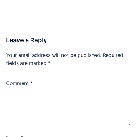
Leave a Reply
Your email address will not be published.
Required
fields are marked
*
Comment
*