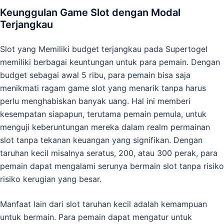
Keunggulan Game Slot dengan Modal
Terjangkau
Slot yang Memiliki budget terjangkau pada Supertogel
memiliki berbagai keuntungan untuk para pemain. Dengan
budget sebagai awal 5 ribu, para pemain bisa saja
menikmati ragam game slot yang menarik tanpa harus
perlu menghabiskan banyak uang. Hal ini memberi
kesempatan siapapun, terutama pemain pemula, untuk
menguji keberuntungan mereka dalam realm permainan
slot tanpa tekanan keuangan yang signifikan. Dengan
taruhan kecil misalnya seratus, 200, atau 300 perak, para
pemain dapat mengalami serunya bermain slot tanpa risiko
risiko kerugian yang besar.
Manfaat lain dari slot taruhan kecil adalah kemampuan
untuk bermain. Para pemain dapat mengatur untuk