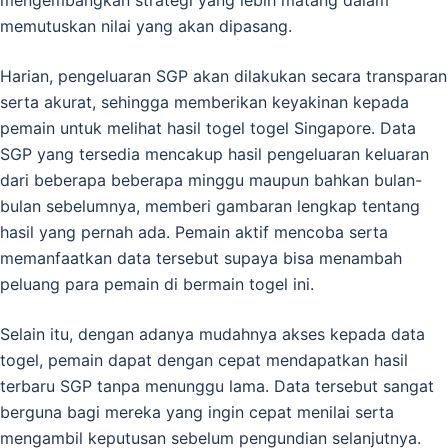
mengembangkan strategi yang lebih matang dalam
memutuskan nilai yang akan dipasang.
Harian, pengeluaran SGP akan dilakukan secara transparan
serta akurat, sehingga memberikan keyakinan kepada
pemain untuk melihat hasil togel togel Singapore. Data
SGP yang tersedia mencakup hasil pengeluaran keluaran
dari beberapa beberapa minggu maupun bahkan bulan-
bulan sebelumnya, memberi gambaran lengkap tentang
hasil yang pernah ada. Pemain aktif mencoba serta
memanfaatkan data tersebut supaya bisa menambah
peluang para pemain di bermain togel ini.
Selain itu, dengan adanya mudahnya akses kepada data
togel, pemain dapat dengan cepat mendapatkan hasil
terbaru SGP tanpa menunggu lama. Data tersebut sangat
berguna bagi mereka yang ingin cepat menilai serta
mengambil keputusan sebelum pengundian selanjutnya.