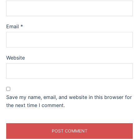
Email
*
Website
Save my name, email, and website in this browser for
the next time I comment.