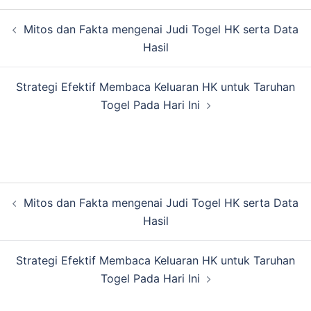
Post
Mitos dan Fakta mengenai Judi Togel HK serta Data
navigation
Hasil
Strategi Efektif Membaca Keluaran HK untuk Taruhan
Togel Pada Hari Ini
Post
Mitos dan Fakta mengenai Judi Togel HK serta Data
navigation
Hasil
Strategi Efektif Membaca Keluaran HK untuk Taruhan
Togel Pada Hari Ini